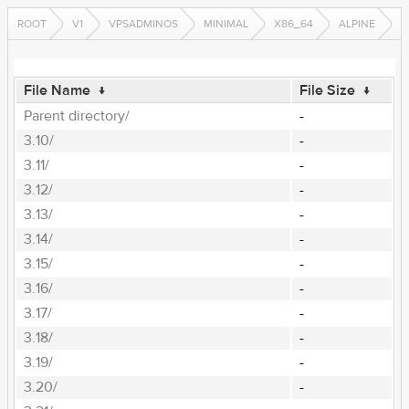
ROOT
V1
VPSADMINOS
MINIMAL
X86_64
ALPINE
File Name
↓
File Size
↓
Parent directory/
-
3.10/
-
3.11/
-
3.12/
-
3.13/
-
3.14/
-
3.15/
-
3.16/
-
3.17/
-
3.18/
-
3.19/
-
3.20/
-