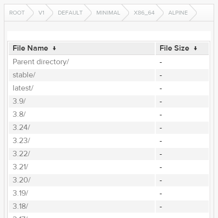
ROOT
V1
DEFAULT
MINIMAL
X86_64
ALPINE
File Name
↓
File Size
↓
Parent directory/
-
stable/
-
latest/
-
3.9/
-
3.8/
-
3.24/
-
3.23/
-
3.22/
-
3.21/
-
3.20/
-
3.19/
-
3.18/
-