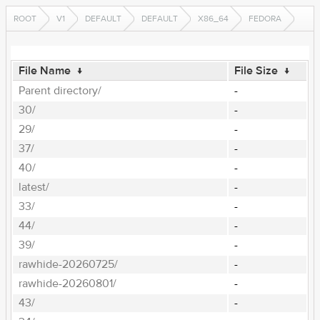
ROOT
V1
DEFAULT
DEFAULT
X86_64
FEDORA
File Name
↓
File Size
↓
Parent directory/
-
30/
-
29/
-
37/
-
40/
-
latest/
-
33/
-
44/
-
39/
-
rawhide-20260725/
-
rawhide-20260801/
-
43/
-