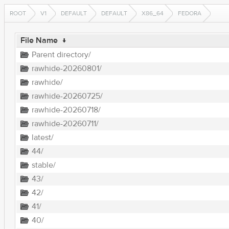
ROOT
V1
DEFAULT
DEFAULT
X86_64
FEDORA
File Name
↓
Parent directory/
rawhide-20260801/
rawhide/
rawhide-20260725/
rawhide-20260718/
rawhide-20260711/
latest/
44/
stable/
43/
42/
41/
40/