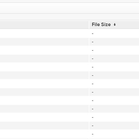
File Size
↓
-
-
-
-
-
-
-
-
-
-
-
-
-